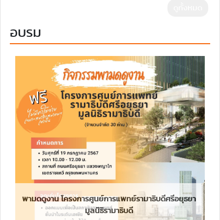
ดูทั้งหมด
อบรม
พามดดูงาน โครงการศูนย์การแพทย์รามาธิบดีศรีอยุธยา
มูลนิธิรามาธิบดี